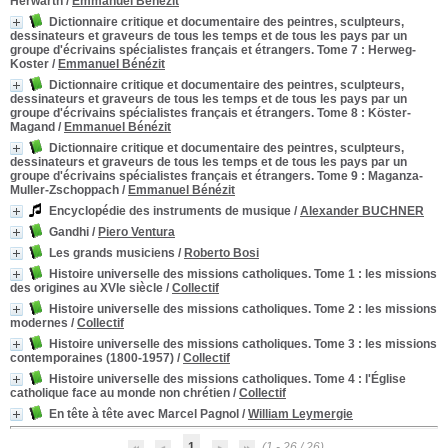
Herwarth
/
Emmanuel Bénézit
Dictionnaire critique et documentaire des peintres, sculpteurs,
dessinateurs et graveurs de tous les temps et de tous les pays par un
groupe d'écrivains spécialistes français et étrangers. Tome 7
: Herweg-
Koster
/
Emmanuel Bénézit
Dictionnaire critique et documentaire des peintres, sculpteurs,
dessinateurs et graveurs de tous les temps et de tous les pays par un
groupe d'écrivains spécialistes français et étrangers. Tome 8
: Köster-
Magand
/
Emmanuel Bénézit
Dictionnaire critique et documentaire des peintres, sculpteurs,
dessinateurs et graveurs de tous les temps et de tous les pays par un
groupe d'écrivains spécialistes français et étrangers. Tome 9
: Maganza-
Muller-Zschoppach
/
Emmanuel Bénézit
Encyclopédie des instruments de musique
/
Alexander BUCHNER
Gandhi
/
Piero Ventura
Les grands musiciens
/
Roberto Bosi
Histoire universelle des missions catholiques. Tome 1
: les missions
des origines au XVIe siècle
/
Collectif
Histoire universelle des missions catholiques. Tome 2
: les missions
modernes
/
Collectif
Histoire universelle des missions catholiques. Tome 3
: les missions
contemporaines (1800-1957)
/
Collectif
Histoire universelle des missions catholiques. Tome 4
: l'Église
catholique face au monde non chrétien
/
Collectif
En tête à tête avec Marcel Pagnol
/
William Leymergie
1
(1 - 26 / 26)