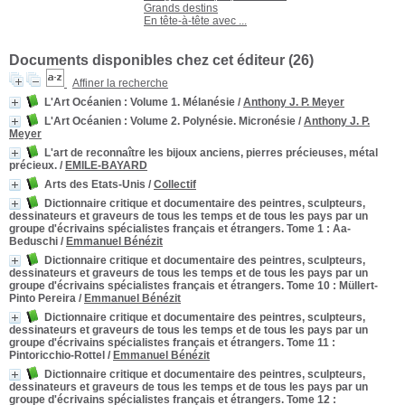
Grands destins
En tête-à-tête avec ...
Documents disponibles chez cet éditeur (
26
)
Affiner la recherche
L'Art Océanien
: Volume 1. Mélanésie
/
Anthony J. P. Meyer
L'Art Océanien
: Volume 2. Polynésie. Micronésie
/
Anthony J. P.
Meyer
L'art de reconnaître les bijoux anciens, pierres précieuses, métal
précieux.
/
EMILE-BAYARD
Arts des Etats-Unis
/
Collectif
Dictionnaire critique et documentaire des peintres, sculpteurs,
dessinateurs et graveurs de tous les temps et de tous les pays par un
groupe d'écrivains spécialistes français et étrangers. Tome 1
: Aa-
Beduschi
/
Emmanuel Bénézit
Dictionnaire critique et documentaire des peintres, sculpteurs,
dessinateurs et graveurs de tous les temps et de tous les pays par un
groupe d'écrivains spécialistes français et étrangers. Tome 10
: Müllert-
Pinto Pereira
/
Emmanuel Bénézit
Dictionnaire critique et documentaire des peintres, sculpteurs,
dessinateurs et graveurs de tous les temps et de tous les pays par un
groupe d'écrivains spécialistes français et étrangers. Tome 11
:
Pintoricchio-Rottel
/
Emmanuel Bénézit
Dictionnaire critique et documentaire des peintres, sculpteurs,
dessinateurs et graveurs de tous les temps et de tous les pays par un
groupe d'écrivains spécialistes français et étrangers. Tome 12
: