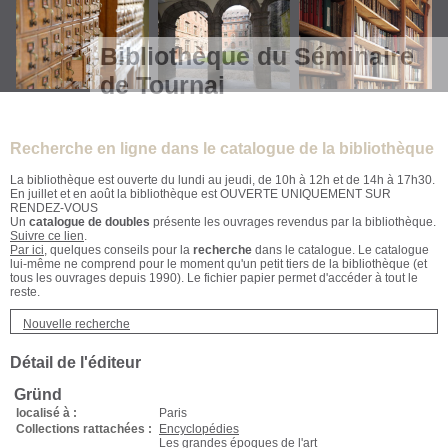
Bibliothèque du Séminaire
de Tournai
Recherche en ligne dans le catalogue de la bibliothèque
La bibliothèque est ouverte du lundi au jeudi, de 10h à 12h et de 14h à 17h30.
En juillet et en août la bibliothèque est OUVERTE UNIQUEMENT SUR
RENDEZ-VOUS
Un
catalogue de doubles
présente les ouvrages revendus par la bibliothèque.
Suivre ce lien
.
Par ici
, quelques conseils pour la
recherche
dans le catalogue. Le catalogue
lui-même ne comprend pour le moment qu'un petit tiers de la bibliothèque (et
tous les ouvrages depuis 1990). Le fichier papier permet d'accéder à tout le
reste.
Nouvelle recherche
Détail de l'éditeur
Gründ
localisé à :
Paris
Collections rattachées :
Encyclopédies
Les grandes époques de l'art