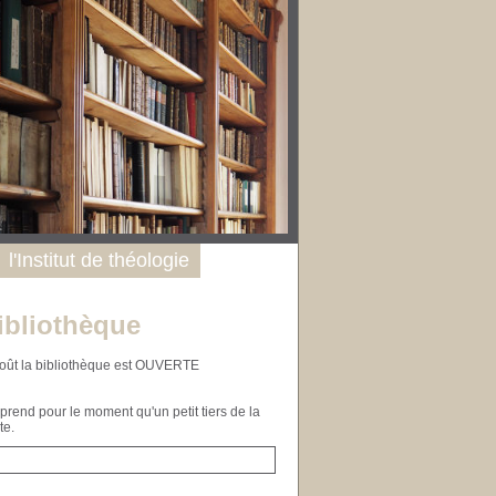
l'Institut de théologie
ibliothèque
n août la bibliothèque est OUVERTE
end pour le moment qu'un petit tiers de la
te.