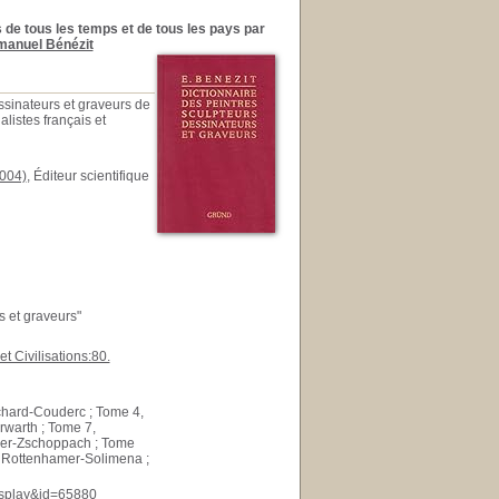
 de tous les temps et de tous les pays par
anuel Bénézit
essinateurs et graveurs de
listes français et
004)
, Éditeur scientifique
s et graveurs"
 et Civilisations:80.
chard-Couderc ; Tome 4,
warth ; Tome 7,
ler-Zschoppach ; Tome
2, Rottenhamer-Solimena ;
display&id=65880