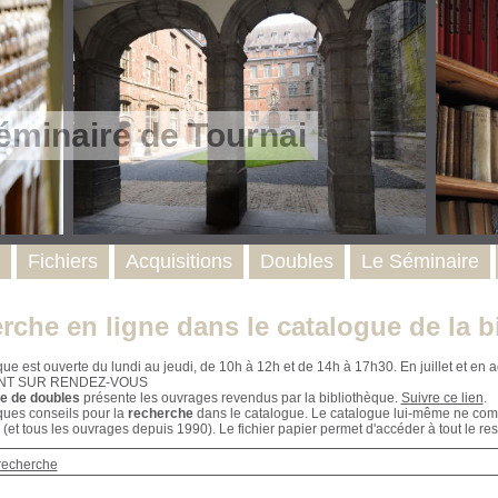
éminaire de Tournai
Fichiers
Acquisitions
Doubles
Le Séminaire
rche en ligne dans le catalogue de la b
que est ouverte du lundi au jeudi, de 10h à 12h et de 14h à 17h30. En juillet et e
NT SUR RENDEZ-VOUS
e de doubles
présente les ouvrages revendus par la bibliothèque.
Suivre ce lien
.
ques conseils pour la
recherche
dans le catalogue. Le catalogue lui-même ne compr
 (et tous les ouvrages depuis 1990). Le fichier papier permet d'accéder à tout le res
recherche