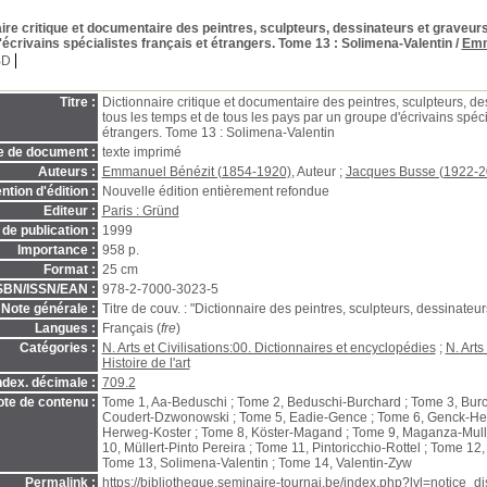
ire critique et documentaire des peintres, sculpteurs, dessinateurs et graveurs
'écrivains spécialistes français et étrangers. Tome 13
: Solimena-Valentin
/
Emm
BD
Titre :
Dictionnaire critique et documentaire des peintres, sculpteurs, d
tous les temps et de tous les pays par un groupe d'écrivains spécia
étrangers. Tome 13 : Solimena-Valentin
e de document :
texte imprimé
Auteurs :
Emmanuel Bénézit (1854-1920)
, Auteur ;
Jacques Busse (1922-2
ntion d'édition :
Nouvelle édition entièrement refondue
Editeur :
Paris : Gründ
de publication :
1999
Importance :
958 p.
Format :
25 cm
SBN/ISSN/EAN :
978-2-7000-3023-5
Note générale :
Titre de couv. : "Dictionnaire des peintres, sculpteurs, dessinateur
Langues :
Français (
fre
)
Catégories :
N. Arts et Civilisations:00. Dictionnaires et encyclopédies
;
N. Arts
Histoire de l'art
ndex. décimale :
709.2
te de contenu :
Tome 1, Aa-Beduschi ; Tome 2, Beduschi-Burchard ; Tome 3, Bur
Coudert-Dzwonowski ; Tome 5, Eadie-Gence ; Tome 6, Genck-Her
Herweg-Koster ; Tome 8, Köster-Magand ; Tome 9, Maganza-Mul
10, Müllert-Pinto Pereira ; Tome 11, Pintoricchio-Rottel ; Tome 1
Tome 13, Solimena-Valentin ; Tome 14, Valentin-Zyw
Permalink :
https://bibliotheque.seminaire-tournai.be/index.php?lvl=notice_