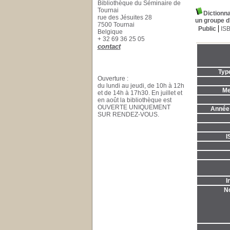
Bibliothèque du Séminaire de
Tournai
Dictionna
rue des Jésuites 28
un groupe d
7500 Tournai
Public
IS
Belgique
+ 32 69 36 25 05
contact
Typ
Ouverture :
du lundi au jeudi, de 10h à 12h
Me
et de 14h à 17h30. En juillet et
en août la bibliothèque est
OUVERTE UNIQUEMENT
Année 
SUR RENDEZ-VOUS.
I
I
No