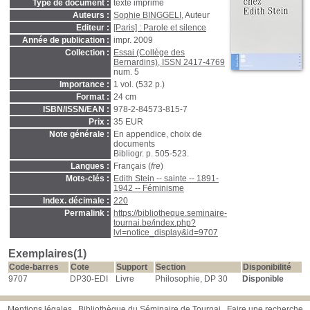
Type de document :
texte imprimé
Auteurs :
Sophie BINGGELI
, Auteur
Editeur :
[Paris] : Parole et silence
Année de publication :
impr. 2009
Collection :
Essai (Collège des
Bernardins), ISSN 2417-4769
num. 5
Importance :
1 vol. (532 p.)
Format :
24 cm
ISBN/ISSN/EAN :
978-2-84573-815-7
Prix :
35 EUR
Note générale :
En appendice, choix de
documents
Bibliogr. p. 505-523.
Langues :
Français (
fre
)
Mots-clés :
Edith Stein -- sainte -- 1891-
1942 -- Féminisme
Index. décimale :
220
Permalink :
https://bibliotheque.seminaire-
tournai.be/index.php?
lvl=notice_display&id=9707
Exemplaires(1)
Code-barres
Cote
Support
Section
Disponibilité
9707
DP30-EDI
Livre
Philosophie, DP 30
Disponible
Mentions légales
Bibliothèque du Séminaire de Tournai
Faire une recherche