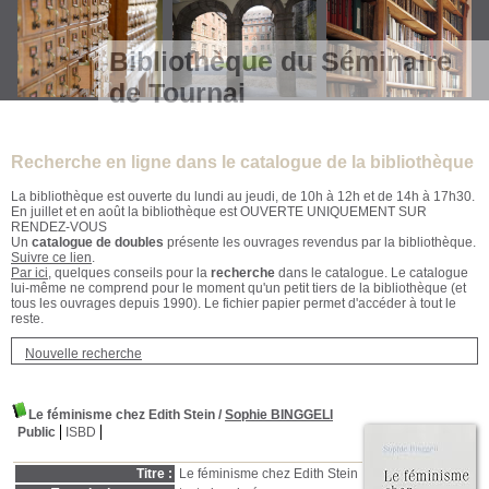
Bibliothèque du Séminaire
de Tournai
Recherche en ligne dans le catalogue de la bibliothèque
La bibliothèque est ouverte du lundi au jeudi, de 10h à 12h et de 14h à 17h30.
En juillet et en août la bibliothèque est OUVERTE UNIQUEMENT SUR
RENDEZ-VOUS
Un
catalogue de doubles
présente les ouvrages revendus par la bibliothèque.
Suivre ce lien
.
Par ici
, quelques conseils pour la
recherche
dans le catalogue. Le catalogue
lui-même ne comprend pour le moment qu'un petit tiers de la bibliothèque (et
tous les ouvrages depuis 1990). Le fichier papier permet d'accéder à tout le
reste.
Nouvelle recherche
Le féminisme chez Edith Stein
/
Sophie BINGGELI
Public
ISBD
Titre :
Le féminisme chez Edith Stein