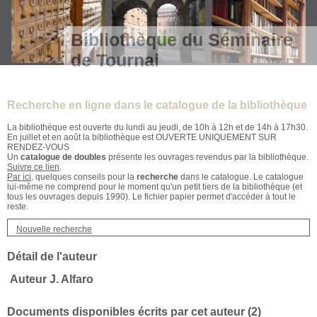
Bibliothèque du Séminaire
de Tournai
Recherche en ligne dans le catalogue de la bibliothèque
La bibliothèque est ouverte du lundi au jeudi, de 10h à 12h et de 14h à 17h30.
En juillet et en août la bibliothèque est OUVERTE UNIQUEMENT SUR
RENDEZ-VOUS
Un
catalogue de doubles
présente les ouvrages revendus par la bibliothèque.
Suivre ce lien
.
Par ici
, quelques conseils pour la
recherche
dans le catalogue. Le catalogue
lui-même ne comprend pour le moment qu'un petit tiers de la bibliothèque (et
tous les ouvrages depuis 1990). Le fichier papier permet d'accéder à tout le
reste.
Nouvelle recherche
Détail de l'auteur
Auteur J. Alfaro
Documents disponibles écrits par cet auteur (
2
)